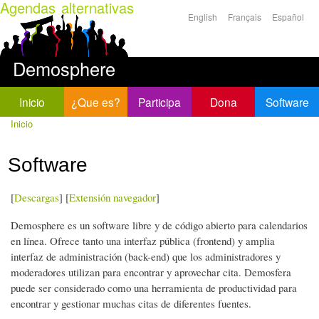
Agendas alternativas
Pasar al
English
Français
Español
contenido
Idiomas
principal
Demosphere
Inicio
¿Que es?
Participa
Dona
Software
Inicio
Se encuentra usted aquí
Software
[
Descargas
] [
Extensión navegador
]
Demosphere es un software libre y de código abierto para calendarios
en línea. Ofrece tanto una interfaz pública (frontend) y amplia
interfaz de administración (back-end) que los administradores y
moderadores utilizan para encontrar y aprovechar cita. Demosfera
puede ser considerado como una herramienta de productividad para
encontrar y gestionar muchas citas de diferentes fuentes.