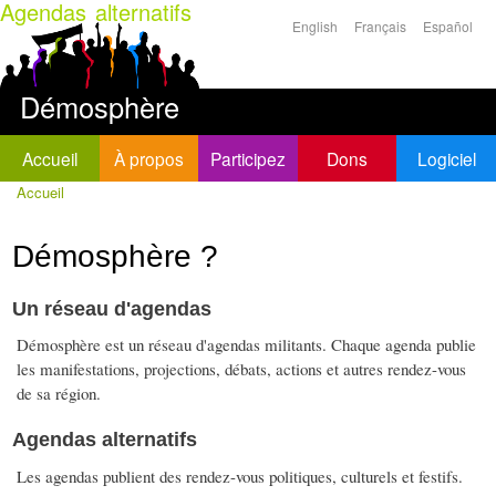
Agendas alternatifs
Aller au
English
Français
Español
contenu
Langues
principal
Démosphère
Accueil
À propos
Participez
Dons
Logiciel
Accueil
Vous êtes ici
Démosphère ?
Un réseau d'agendas
Démosphère est un réseau d'agendas militants. Chaque agenda publie
les manifestations, projections, débats, actions et autres rendez-vous
de sa région.
Agendas alternatifs
Les agendas publient des rendez-vous politiques, culturels et festifs.